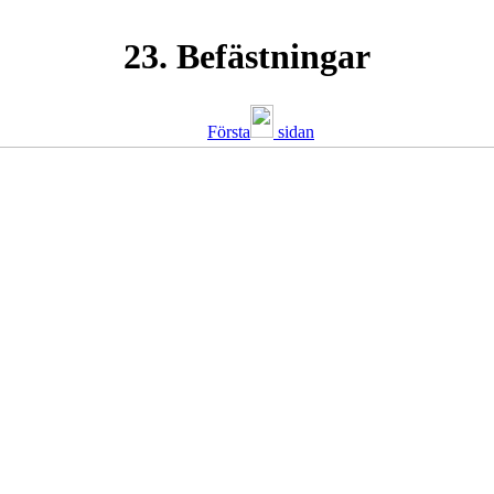
23. Befästningar
Första
sidan